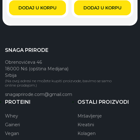
DODAJ U KORPU
DODAJ U KORPU
SNAGA PRIRODE
Obrenovićeva 46
18000 Niš (opština Medijana)
Srbija
(Na ovoj adresi ne možete kupiti proizvode, bavimo se samo
online prodajom.)
snagaprirode.com@gmail.com
PROTEINI
OSTALI PROIZVODI
Whey
Mršavljenje
Gaineri
Kreatini
Vegan
Kolagen