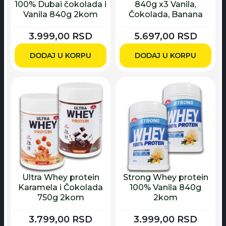
100% Dubai čokolada i
840g x3 Vanila,
Vanila 840g 2kom
Čokolada, Banana
3.999,00
RSD
5.697,00
RSD
DODAJ U KORPU
DODAJ U KORPU
Ultra Whey protein
Strong Whey protein
Karamela i Čokolada
100% Vanila 840g
750g 2kom
2kom
3.799,00
RSD
3.999,00
RSD