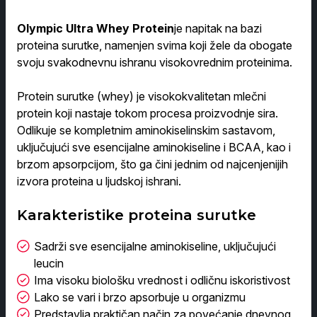
Olympic Ultra Whey Protein
je napitak na bazi
proteina surutke, namenjen svima koji žele da obogate
svoju svakodnevnu ishranu visokovrednim proteinima.
Protein surutke (whey) je visokokvalitetan mlečni
protein koji nastaje tokom procesa proizvodnje sira.
Odlikuje se kompletnim aminokiselinskim sastavom,
uključujući sve esencijalne aminokiseline i BCAA, kao i
brzom apsorpcijom, što ga čini jednim od najcenjenijih
izvora proteina u ljudskoj ishrani.
Karakteristike proteina surutke
Sadrži sve esencijalne aminokiseline, uključujući
leucin
Ima visoku biološku vrednost i odličnu iskoristivost
Lako se vari i brzo apsorbuje u organizmu
Predstavlja praktičan način za povećanje dnevnog