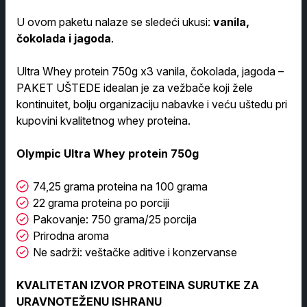
U ovom paketu nalaze se sledeći ukusi:
vanila,
čokolada i jagoda
.
Ultra Whey protein 750g x3 vanila, čokolada, jagoda –
PAKET UŠTEDE idealan je za vežbače koji žele
kontinuitet, bolju organizaciju nabavke i veću uštedu pri
kupovini kvalitetnog whey proteina.
Olympic Ultra Whey protein 750g
74,25 grama proteina na 100 grama
22 grama proteina po porciji
Pakovanje: 750 grama/25 porcija
Prirodna aroma
Ne sadrži: veštačke aditive i konzervanse
KVALITETAN IZVOR PROTEINA SURUTKE ZA
URAVNOTEŽENU ISHRANU