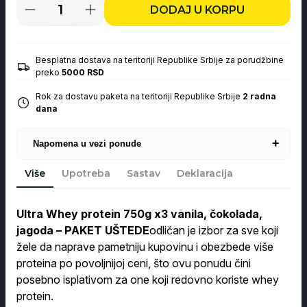
DODAJ U KORPU
Ultra
Whey
protein
750g
x3
Besplatna dostava na teritoriji Republike Srbije za porudžbine
Vanila,
preko
5000 RSD
Čokolada,
Jagoda
Rok za dostavu paketa na teritoriji Republike Srbije
2 radna
količina
dana
+
Napomena u vezi ponude
Ponuda nije vremenski ograničena. Prikazana ušteda
Više
Upotreba
Sastav
Deklaracija
predstavlja razliku
između ukupne cene proizvoda pri pojedinačnoj kupovini
(3 × 1.999 din = 5.997 din) i
Ultra Whey protein 750g x3 vanila, čokolada,
cene ovog paketa (5.397 din). Cena po komadu u okviru
jagoda – PAKET UŠTEDE
odličan je izbor za sve koji
paketa iznosi 1.799,00 din i
kao takva se iskazuje na fiskalnom računu.
žele da naprave pametniju kupovinu i obezbede više
proteina po povoljnijoj ceni, što ovu ponudu čini
posebno isplativom za one koji redovno koriste whey
protein.