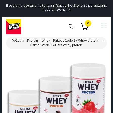
Besplatna dostava na teritoriji Republike Srbije za porudžbine
preko 5000 RSD
0
Početna
Proteini
Whey
Paket uštede 3x Whey protein
Paket uštede 3x Ultra Whey protein