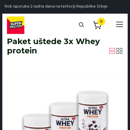
Rok isporuke 2 radna dana na teritoriji Republike Srbije
0
Paket uštede 3x Whey
protein