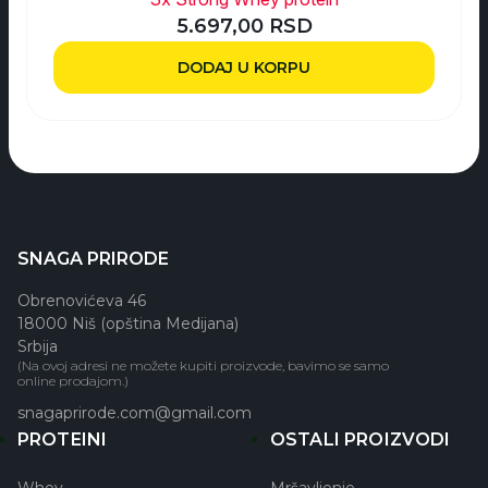
5.697,00
RSD
DODAJ U KORPU
SNAGA PRIRODE
Obrenovićeva 46
18000 Niš (opština Medijana)
Srbija
(Na ovoj adresi ne možete kupiti proizvode, bavimo se samo
online prodajom.)
snagaprirode.com@gmail.com
PROTEINI
OSTALI PROIZVODI