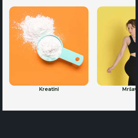
Kreatini
Mršavl