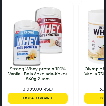
ein 100%
Olympic Ultra Whey Protein
lada-Kokos
Vanila 750g+ Kolagen Malina
m
450g
SD
3.398,00
RSD
RPU
DODAJ U KORPU