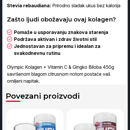
Stevia rebaudiana:
Prirodno sladak ukus bez kalorija
Zašto ljudi obožavaju ovaj kolagen?
Pomaže u usporavanju znakova starenja
Podržava aktivan i zdrav životni stil
Jednostavan za pripremu i idealan za
svakodnevnu rutinu
Olympic Kolagen + Vitamin C & Gingko Biloba 450g
savršenom blagom citrusnom notom postaće vaš
omiljeni napitak.
Povezani proizvodi