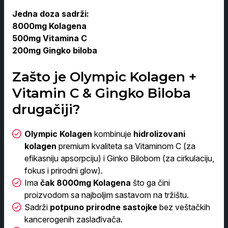
Jedna doza sadrži:
8000mg Kolagena
500mg Vitamina C
200mg Gingko biloba
Zašto je Olympic Kolagen +
Vitamin C & Gingko Biloba
drugačiji?
Olympic Kolagen
kombinuje
hidrolizovani
kolagen
premium kvaliteta sa Vitaminom C (za
efikasniju apsorpciju) i Ginko Bilobom (za cirkulaciju,
fokus i prirodni glow).
Ima
čak 8000mg Kolagena
što ga čini
proizvodom sa najboljim sastavom na tržištu.
Sadrži
potpuno prirodne sastojke
bez veštačkih
kancerogenih zaslađivača.