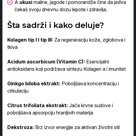
A
ukusi
maline, jagode i pomorandže čine da jedva
čekaš svoju dnevnu dozu lepote i zdravlja.
Šta sadrži i kako deluje?
Kolagen tip I I tip III:
Za regeneraciju kože, zglobova i
tkiva
Acidum ascorbicum (Vitamin C):
Esencijalni
antioksidans koji podržava sintezu Kolagen a i imunitet
Ginkgo biloba ektrakt:
Poboljšava koncentraciju i
cirkulaciju
Citrus trifoliata ekstrakt:
Jača krvne sudove i
poboljšava apsorpciju hranljivih materija
Dekstroza:
Brz izvor energije za aktivan životni stil