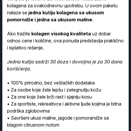
kolagena za svakodnevnu upotrebu. U ovom paketu
nalaze se
jedna kutiju kolagena sa ukusom
pomorndže i jedna sa ukusom maline
.
Ako tražite
kolagen visokog kvaliteta
uz dobar
odnos cene i količine, ova ponuda predstavlja praktično
i isplativo rešenje.
Jedna kutija sadrži 30 doza i dovoljna je za 30 dana
korišćenja.
• 100% prirodno, bez veštačkih dodataka
• Za osobe koje žele lepšu i zategnutiju kožu
• Za one koje žele brži rast i sjajniju kosu
• Za sportiste, rekreativce i aktivne ljude kojima je bitna
podrška zglobovima
• Savršeni ukusi maline, jagode i pomorandže sa
blagom citrusnom notom