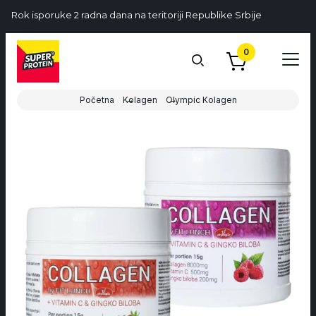
Rok isporuke 2 radna dana na teritoriji Republike Srbije
0
Početna
Kolagen
Olympic Kolagen