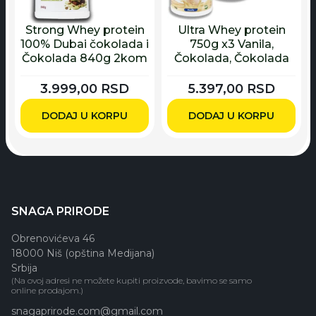
Strong Whey protein
Ultra Whey protein
100% Dubai čokolada i
750g x3 Vanila,
Čokolada 840g 2kom
Čokolada, Čokolada
3.999,00
RSD
5.397,00
RSD
DODAJ U KORPU
DODAJ U KORPU
SNAGA PRIRODE
Obrenovićeva 46
18000 Niš (opština Medijana)
Srbija
(Na ovoj adresi ne možete kupiti proizvode, bavimo se samo
online prodajom.)
snagaprirode.com@gmail.com