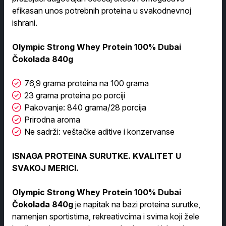
efikasan unos potrebnih proteina u svakodnevnoj
ishrani.
Olympic Strong Whey Protein 100% Dubai
Čokolada 840g
76,9 grama proteina na 100 grama
23 grama proteina po porciji
Pakovanje: 840 grama/28 porcija
Prirodna aroma
Ne sadrži: veštačke aditive i konzervanse
I
SNAGA PROTEINA SURUTKE. KVALITET U
SVAKOJ MERICI.
Olympic Strong Whey Protein 100%
Dubai
Čokolada 840g
je napitak na bazi proteina surutke,
namenjen sportistima, rekreativcima i svima koji žele