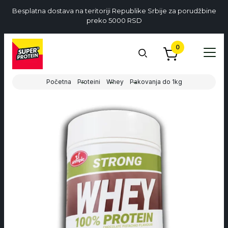
Besplatna dostava na teritoriji Republike Srbije za porudžbine
preko 5000 RSD
0
Početna
Proteini
Whey
Pakovanja do 1kg