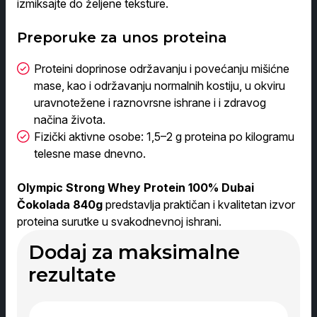
izmiksajte do željene teksture.
Preporuke za unos proteina
Proteini doprinose održavanju i povećanju mišićne
mase, kao i održavanju normalnih kostiju, u okviru
uravnotežene i raznovrsne ishrane i i zdravog
načina života.
Fizički aktivne osobe: 1,5–2 g proteina po kilogramu
telesne mase dnevno.
Olympic Strong Whey Protein 100% Dubai
Čokolada 840g
predstavlja praktičan i kvalitetan izvor
proteina surutke u svakodnevnoj ishrani.
Dodaj za maksimalne
rezultate