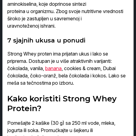
aminokiselina, koje doprinose sintezi
proteina u organizmu. Zbog svoje nutritivne vrednosti
široko je zastupljen u savremenoj i
uravnoteženoj ishrani.
7 sjajnih ukusa u ponudi
Strong Whey proten ima prijatan ukus i lako se
priprema. Dostupan je u više atraktivnih varijanti:
čokolada, vanila,
banana
, cookies & cream, Dubai
čokolada, čoko-oranž, bela čokolada i kokos. Lako se
meša sa tečnostima po izboru.
Kako koristiti Strong Whey
Protein?
Pomešajte 2 kašike (30 g) sa 250 ml vode, mleka,
jogurta ili soka. Promućkajte u šejkeru ili