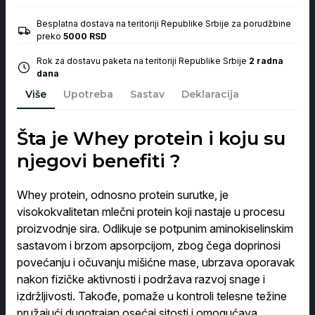
Protein
100%
Besplatna dostava na teritoriji Republike Srbije za porudžbine
Dubai
preko
5000 RSD
Čokolada
840g
Rok za dostavu paketa na teritoriji Republike Srbije
2 radna
količina
dana
Više
Upotreba
Sastav
Deklaracija
Šta je Whey protein i koju su
njegovi benefiti ?
Whey protein, odnosno protein surutke, je
visokokvalitetan mlečni protein koji nastaje u procesu
proizvodnje sira. Odlikuje se potpunim aminokiselinskim
sastavom i brzom apsorpcijom, zbog čega doprinosi
povećanju i očuvanju mišićne mase, ubrzava oporavak
nakon fizičke aktivnosti i podržava razvoj snage i
izdržljivosti. Takođe, pomaže u kontroli telesne težine
pružajući dugotrajan osećaj sitosti i omogućava