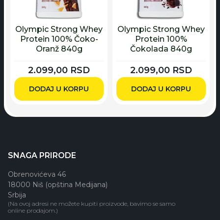
Olympic Strong Whey
Olympic Strong Whey
Protein 100% Čoko-
Protein 100%
Oranž 840g
Čokolada 840g
2.099,00
RSD
2.099,00
RSD
DODAJ U KORPU
DODAJ U KORPU
SNAGA PRIRODE
Obrenovićeva 46
18000 Niš (opština Medijana)
Srbija
(Na ovoj adresi ne možete kupiti proizvode, bavimo se samo
online prodajom.)