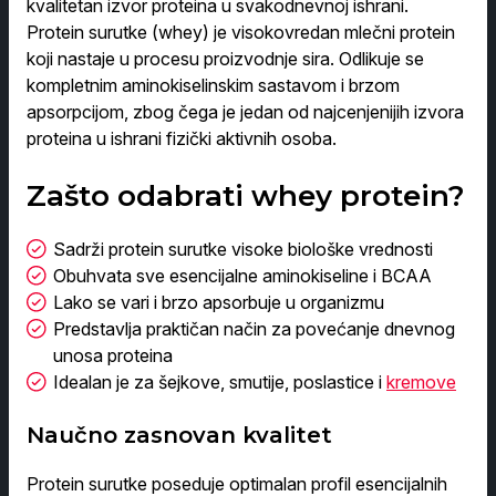
kvalitetan izvor proteina u svakodnevnoj ishrani.
Protein surutke (whey) je visokovredan mlečni protein
koji nastaje u procesu proizvodnje sira. Odlikuje se
kompletnim aminokiselinskim sastavom i brzom
apsorpcijom, zbog čega je jedan od najcenjenijih izvora
proteina u ishrani fizički aktivnih osoba.
Zašto odabrati whey protein?
Sadrži protein surutke visoke biološke vrednosti
Obuhvata sve esencijalne aminokiseline i BCAA
Lako se vari i brzo apsorbuje u organizmu
Predstavlja praktičan način za povećanje dnevnog
unosa proteina
Idealan je za šejkove, smutije, poslastice i
kremove
Naučno zasnovan kvalitet
Protein surutke poseduje optimalan profil esencijalnih