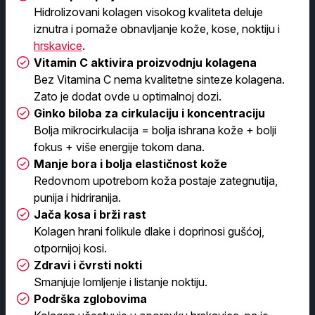
Hidrolizovani kolagen visokog kvaliteta deluje
iznutra i pomaže obnavljanje kože, kose, noktiju i
hrskavice
.
Vitamin C aktivira proizvodnju kolagena
Bez Vitamina C nema kvalitetne sinteze kolagena.
Zato je dodat ovde u optimalnoj dozi.
Ginko biloba za cirkulaciju i koncentraciju
Bolja mikrocirkulacija = bolja ishrana kože + bolji
fokus + više energije tokom dana.
Manje bora i bolja elastičnost kože
Redovnom upotrebom koža postaje zategnutija,
punija i hidriranija.
Jača kosa i brži rast
Kolagen hrani folikule dlake i doprinosi gušćoj,
otpornijoj kosi.
Zdravi i čvrsti nokti
Smanjuje lomljenje i listanje noktiju.
Podrška zglobovima