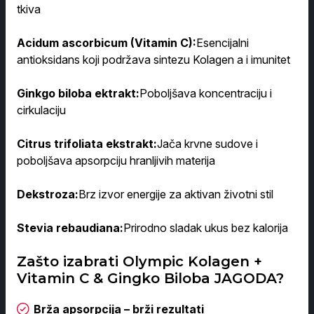
tkiva
Acidum ascorbicum (Vitamin C):
Esencijalni
antioksidans koji podržava sintezu Kolagen a i imunitet
Ginkgo biloba ektrakt:
Poboljšava koncentraciju i
cirkulaciju
Citrus trifoliata ekstrakt:
Jača krvne sudove i
poboljšava apsorpciju hranljivih materija
Dekstroza:
Brz izvor energije za aktivan životni stil
Stevia rebaudiana:
Prirodno sladak ukus bez kalorija
Zašto izabrati Olympic Kolagen +
Vitamin C & Gingko Biloba JAGODA?
Brža apsorpcija – brži rezultati