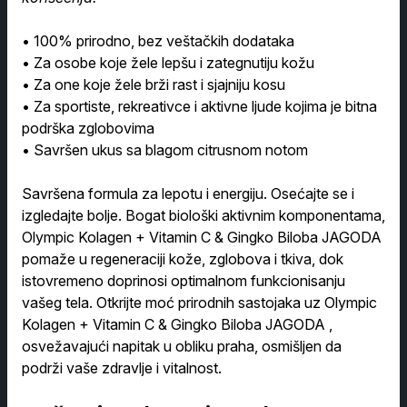
• 100% prirodno, bez veštačkih dodataka
• Za osobe koje žele lepšu i zategnutiju kožu
• Za one koje žele brži rast i sjajniju kosu
• Za sportiste, rekreativce i aktivne ljude kojima je bitna
podrška zglobovima
• Savršen ukus sa blagom citrusnom notom
Savršena formula za lepotu i energiju. Osećajte se i
izgledajte bolje. Bogat biološki aktivnim komponentama,
Olympic Kolagen + Vitamin C & Gingko Biloba JAGODA
pomaže u regeneraciji kože, zglobova i tkiva, dok
istovremeno doprinosi optimalnom funkcionisanju
vašeg tela. Otkrijte moć prirodnih sastojaka uz Olympic
Kolagen + Vitamin C & Gingko Biloba JAGODA ,
osvežavajući napitak u obliku praha, osmišljen da
podrži vaše zdravlje i vitalnost.