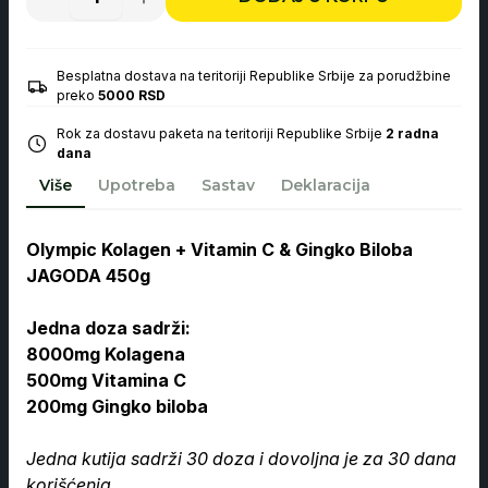
Olympic
Kolagen
+
Vitamin
C
Besplatna dostava na teritoriji Republike Srbije za porudžbine
&
preko
5000 RSD
Gingko
Biloba
Rok za dostavu paketa na teritoriji Republike Srbije
2 radna
JAGODA
dana
450g
količina
Više
Upotreba
Sastav
Deklaracija
Olympic Kolagen + Vitamin C & Gingko Biloba
JAGODA 450g
Jedna doza sadrži:
8000mg Kolagena
500mg Vitamina C
200mg Gingko biloba
Jedna kutija sadrži 30 doza i dovoljna je za 30 dana
korišćenja.