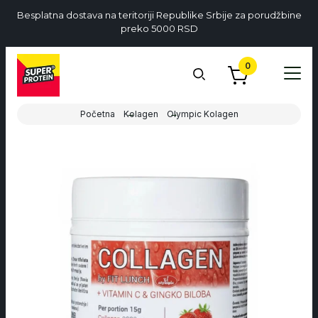
Besplatna dostava na teritoriji Republike Srbije za porudžbine
preko 5000 RSD
0
Početna
Kolagen
Olympic Kolagen