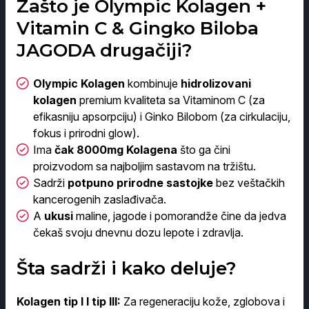
Zašto je Olympic Kolagen +
Vitamin C & Gingko Biloba
JAGODA drugačiji?
Olympic Kolagen
kombinuje
hidrolizovani
kolagen
premium kvaliteta sa Vitaminom C (za
efikasniju apsorpciju) i Ginko Bilobom (za cirkulaciju,
fokus i prirodni glow).
Ima
čak 8000mg Kolagena
što ga čini
proizvodom sa najboljim sastavom na tržištu.
Sadrži
potpuno prirodne sastojke
bez veštačkih
kancerogenih zaslađivača.
A
ukusi
maline, jagode i pomorandže čine da jedva
čekaš svoju dnevnu dozu lepote i zdravlja.
Šta sadrži i kako deluje?
Kolagen tip I I tip III:
Za regeneraciju kože, zglobova i