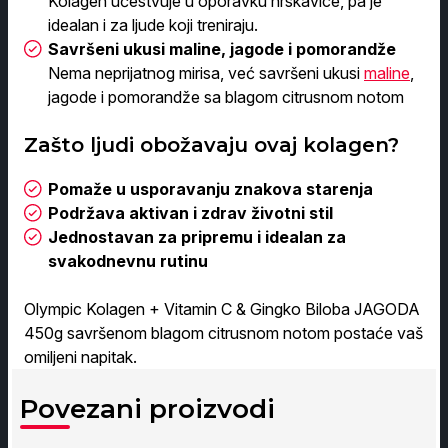
Kolagen učestvuje u oporavku hrskavice, pa je
idealan i za ljude koji treniraju.
Savršeni ukusi maline, jagode i pomorandže
Nema neprijatnog mirisa, već savršeni ukusi
maline
,
jagode i pomorandže sa blagom citrusnom notom
Zašto ljudi obožavaju ovaj kolagen?
Pomaže u usporavanju znakova starenja
Podržava aktivan i zdrav životni stil
Jednostavan za pripremu i idealan za
svakodnevnu rutinu
Olympic Kolagen + Vitamin C & Gingko Biloba JAGODA
450g savršenom blagom citrusnom notom postaće vaš
omiljeni napitak.
Povezani proizvodi