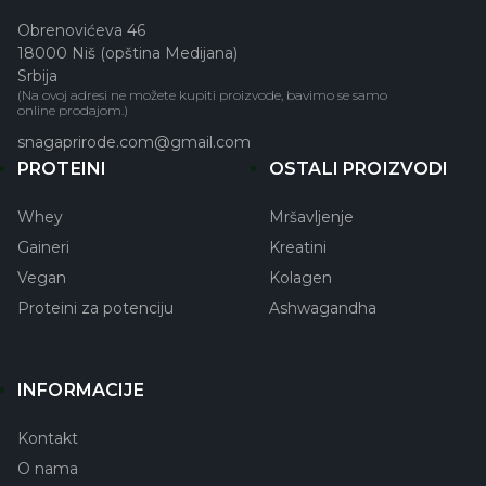
Obrenovićeva 46
18000 Niš (opština Medijana)
Srbija
(Na ovoj adresi ne možete kupiti proizvode, bavimo se samo
online prodajom.)
snagaprirode.com@gmail.com
PROTEINI
OSTALI PROIZVODI
Whey
Mršavljenje
Gaineri
Kreatini
Vegan
Kolagen
Proteini za potenciju
Ashwagandha
INFORMACIJE
Kontakt
O nama