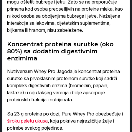
mogu oštetiti bubrege i jetru. Zato se ne preporučuje
primena kod osoba preosetljivih na proteine mleka, kao
ni kod osoba sa oboljenjima bubrega i jetre. Neželjene
interakcije sa lekovima, dijetetskim suplementima,
biljkama ili hranom, nisu zabeležene.
Koncentrat proteina surutke (oko
80%) sa dodatim digestivnim
enzimima
Nutriversum Whey Pro Jagoda je koncentrat proteina
surutke sa prvoklasnim proteinom surutke koji sadrži
kompleks digestivnih enzima (bromelain, papain,
laktaza) u cilju lakšeg varenja i bolje apsorpcije
proteinskih frakcija i nutrijenata.
Sa 23 g proteina po dozi, Pure Whey Pro obezbeđuje i
široku paletu ukusa
, koja pokriva najrazličitije želje i
potrebe svakog pojedinca.