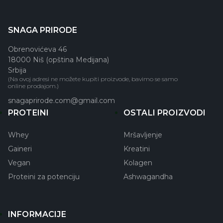
SNAGA PRIRODE
Obrenovićeva 46
18000 Niš (opština Medijana)
Srbija
(Na ovoj adresi ne možete kupiti proizvode, bavimo se samo
online prodajom.)
snagaprirode.com@gmail.com
PROTEINI
OSTALI PROIZVODI
Whey
Mršavljenje
Gaineri
Kreatini
Vegan
Kolagen
Proteini za potenciju
Ashwagandha
INFORMACIJE