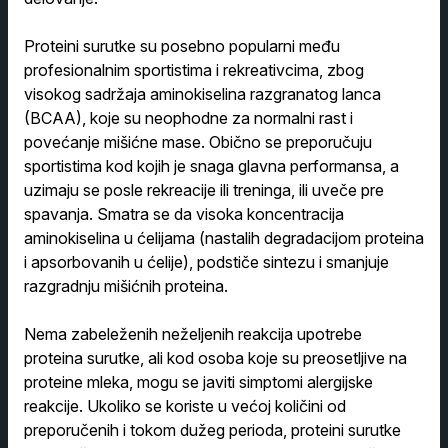
Proteini surutke su posebno popularni među
profesionalnim sportistima i rekreativcima, zbog
visokog sadržaja aminokiselina razgranatog lanca
(BCAA), koje su neophodne za normalni rast i
povećanje mišićne mase. Obično se preporučuju
sportistima kod kojih je snaga glavna performansa, a
uzimaju se posle rekreacije ili treninga, ili uveče pre
spavanja. Smatra se da visoka koncentracija
aminokiselina u ćelijama (nastalih degradacijom proteina
i apsorbovanih u ćelije), podstiče sintezu i smanjuje
razgradnju mišićnih proteina.
Nema zabeleženih neželjenih reakcija upotrebe
proteina surutke, ali kod osoba koje su preosetljive na
proteine mleka, mogu se javiti simptomi alergijske
reakcije. Ukoliko se koriste u većoj količini od
preporučenih i tokom dužeg perioda, proteini surutke