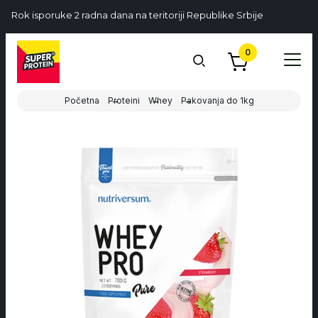
Rok isporuke 2 radna dana na teritoriji Republike Srbije
0
Početna
Proteini
Whey
Pakovanja do 1kg