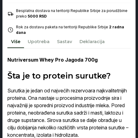
Jagoda
700g
Besplatna dostava na teritoriji Republike Srbije za porudžbine
količina
preko
5000 RSD
Rok za dostavu paketa na teritoriji Republike Srbije
2 radna
dana
Više
Upotreba
Sastav
Deklaracija
Nutriversum Whey Pro Jagoda 700g
Šta je to protein surutke?
Surutka je jedan od najvećih rezervoara najkvalitetnijih
proteina. Ona nastaje u procesima proizvodnje sira i
najvažniji je sporedni proizvod industrije mleka. Pored
proteina, neobrađena surutka sadrži i masti, laktozu i
druge supstance. Sirova surutka se dalje obrađuje u
cilju dobijanja nekoliko različitih vrsta proteina surutke –
koncentrata, izolata i hidrolizata.