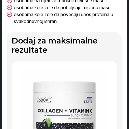
osobama na dijeti za redukciju telesne mase
osobama koje žele da poboljšaju mišićnu masu
osobama koje žele da povećaju unos proteina u
svakodnevnoj ishrani
Dodaj za maksimalne
rezultate