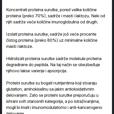
Koncentrati proteina surutke, pored velike količine
proteina (preko 70%), sadrže i masti i laktozu. Neki od
njih sadrže veće količine imunoglobulina od drugih.
Izolati proteina surutke, sadrže još veće procente
čistog proteina (preko 80%) uz minimalne količine
masti i laktoze.
Hidrolizati proteina surutke sadrže molekule proteina
degradirane do peptida. Na taj način se obezbeđuje
njihovo lakse varenje i apsorpcija.
Proteini surutke su bogati nutrijentima koji stvaraju
glutation, aminokiselinu sa jakim antioksidativnim
delovanjem. Zato se proteini surutke preporučuju u
ishrani svih starosnih kategorija, a po istraživanjima,
mogli bi imati i imunomodulatorno i anti-kancerogeno
delovanje.