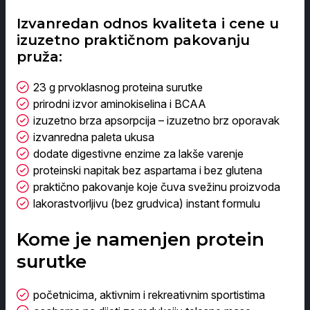
Izvanredan odnos kvaliteta i cene u
izuzetno praktičnom pakovanju
pruža:
23 g prvoklasnog proteina surutke
prirodni izvor aminokiselina i BCAA
izuzetno brza apsorpcija – izuzetno brz oporavak
izvanredna paleta ukusa
dodate digestivne enzime za lakše varenje
proteinski napitak bez aspartama i bez glutena
praktično pakovanje koje čuva svežinu proizvoda
lakorastvorljivu (bez grudvica) instant formulu
Kome je namenjen protein
surutke
početnicima, aktivnim i rekreativnim sportistima