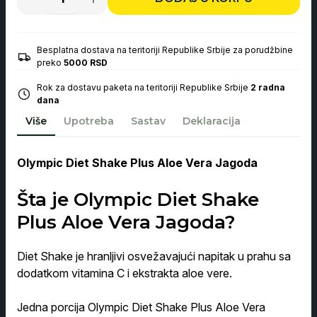
Olympic
Diet
Shake
Plus
Aloe
Besplatna dostava na teritoriji Republike Srbije za porudžbine
Vera
preko
5000 RSD
Jagoda
400g
Rok za dostavu paketa na teritoriji Republike Srbije
2 radna
količina
dana
Više
Upotreba
Sastav
Deklaracija
Olympic Diet Shake Plus Aloe Vera Jagoda
Šta je Olympic Diet Shake
Plus Aloe Vera Jagoda?
Diet Shake je hranljivi osvežavajući napitak u prahu sa
dodatkom vitamina C i ekstrakta aloe vere.
Jedna porcija Olympic Diet Shake Plus Aloe Vera