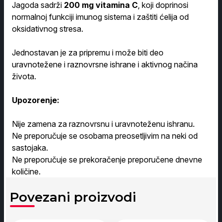
Jagoda sadrži
200 mg vitamina C
, koji doprinosi
normalnoj funkciji imunog sistema i zaštiti ćelija od
oksidativnog stresa.
Jednostavan je za pripremu i može biti deo
uravnotežene i raznovrsne ishrane i aktivnog načina
života.
Upozorenje:
Nije zamena za raznovrsnu i uravnoteženu ishranu.
Ne preporučuje se osobama preosetljivim na neki od
sastojaka.
Ne preporučuje se prekoračenje preporučene dnevne
količine.
Povezani proizvodi