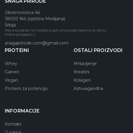
SNAGA PRIRODE
Obrenovićeva 46
18000 Niš (opština Medijana)
Srbija
(Na ovoj adresi ne možete kupiti proizvode, bavimo se samo
online prodajom.)
snagaprirode.com@gmail.com
PROTEINI
OSTALI PROIZVODI
Whey
Mršavljenje
Gaineri
Kreatini
Vegan
Kolagen
Proteini za potenciju
Ashwagandha
INFORMACIJE
Kontakt
O nama