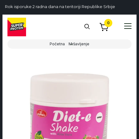
Rok isporuke 2 radna dana na teritoriji Republike Srbije
0
Početna
Mršavljenje