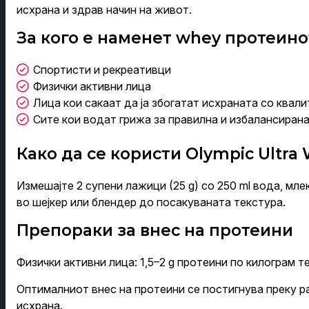
исхрана и здрав начин на живот.
За кого е наменет whey протеино
Спортисти и рекреативци
Физички активни лица
Лица кои сакаат да ја збогатат исхраната со квал
Сите кои водат грижа за правилна и избалансиран
Како да се користи Olympic Ultra 
Измешајте 2 супени лажици (25 g) со 250 ml вода, мле
во шејкер или блендер до посакуваната текстура.
Препораки за внес на протеини
Физички активни лица: 1,5–2 g протеини по килограм т
Оптималниот внес на протеини се постигнува преку 
исхрана.