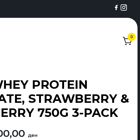
0
WHEY PROTEIN
ATE, STRAWBERRY &
ERRY 750G 3-PACK
ginalna
Trenutna
00,00
ден