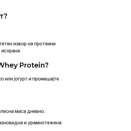
т?
итетен извор на протеини
а исхрана
Whey Protein?
ко или јогурт и промешајте
елесна маса дневно.
разновидна и урамнотежена