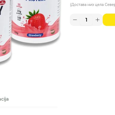
ce
je
Ultra
Whey
bila
Protein
Chocolate,
Strawberry
4.4
&
Strawberry
750g
3-
Pack
količina
cija