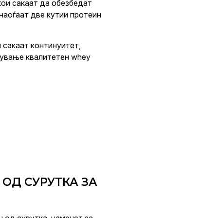
 кои сакаат да обезбедат
 наоѓаат две кутии протеин
и сакаат континуитет,
пување квалитетен whey
 ОД СУРУТКА ЗА