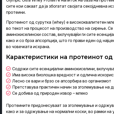
Olympic Ultra Whey Protein е напиток на база на проте
сите кои сакаат да ја збогатат својата секојдневна и
протеини.
Протеинот од сурутка (whey) е висококвалитетен мле
во текот на процесот на производство на сирење. Се
аминокиселински состав, вклучувајќи ги сите есенциј
како и со брза апсорпција, што го прави еден од најц
во човечката исхрана.
Карактеристики на протеинот од
Содржи сите есенцијални аминокиселини, вклучува
Има висока биолошка вредност и одлична искори
Лесно се вари и брзо се апсорбира во организмот
Претставува практичен начин за зголемување на д
Се добива од природен извор – млеко
Протеините придонесуваат за зголемување и одржув
како и за одржување на нормални коски, во рамки на