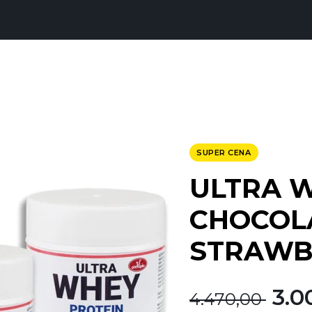
SUPER CENA
ULTRA 
CHOCOL
STRAWB
Ori
3.0
4.470,00