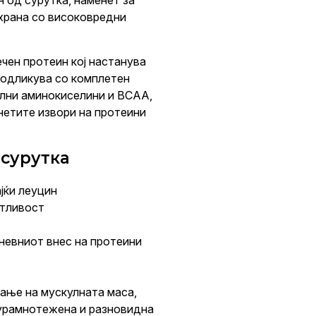
ин од сурутка, наменет за
схрана со високовредни
чен протеин кој настанува
 одликува со комплетен
ални аминокиселини и BCAA,
енетите извори на протеини
 сурутка
јќи леуцин
стливост
невниот внес на протеини
ање на мускулната маса,
 урамнотежена и разновидна