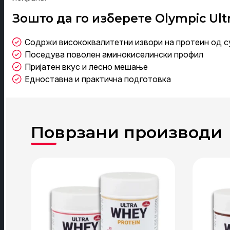
Зошто да го изберете Olympic Ult
Содржи висококвалитетни извори на протеин од с
Поседува поволен аминокиселински профил
Пријатен вкус и лесно мешање
Едноставна и практична подготовка