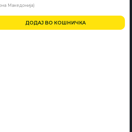
na
cena
je:
ДОДАЈ ВО КОШНИЧКА
:
3.000,00 ден.
70,00 ден.