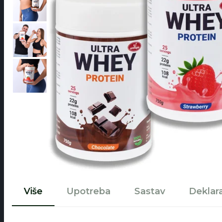
Više
Upotreba
Sastav
Deklara