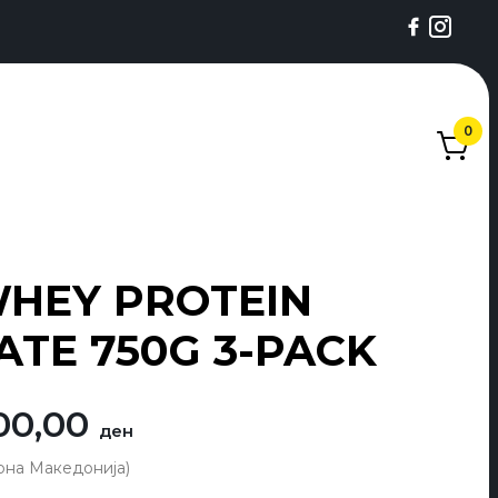
0
WHEY PROTEIN
TE 750G 3-PACK
ginalna
Trenutna
00,00
ден
na
cena