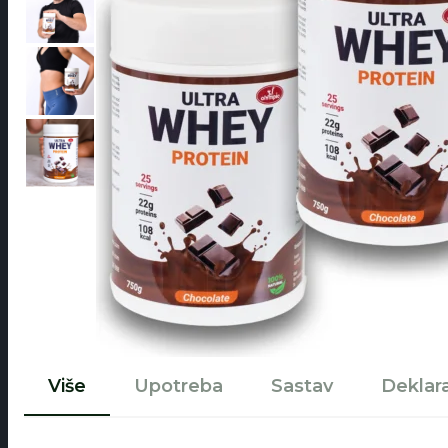
Više
Upotreba
Sastav
Deklara