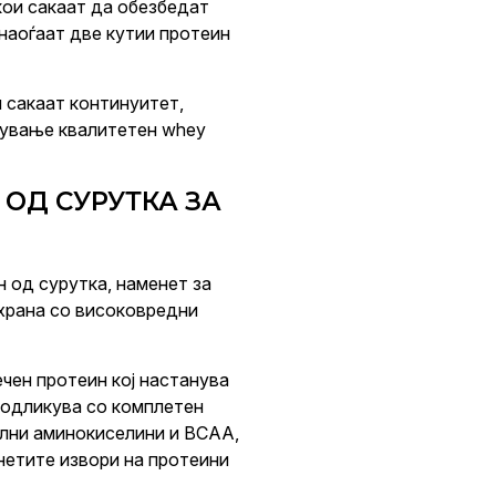
 кои сакаат да обезбедат
 наоѓаат две кутии протеин
и сакаат континуитет,
пување квалитетен whey
 ОД СУРУТКА ЗА
ин од сурутка, наменет за
схрана со високовредни
чен протеин кој настанува
 одликува со комплетен
ални аминокиселини и BCAA,
енетите извори на протеини