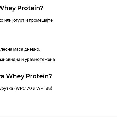
Whey Protein?
ко или јогурт и промешајте
елесна маса дневно.
разновидна и урамнотежена
ra Whey Protein?
урутка (WPC 70 и WPI 88)