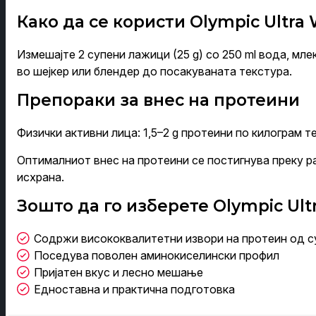
Како да се користи Olympic Ultra 
Измешајте 2 супени лажици (25 g) со 250 ml вода, мле
во шејкер или блендер до посакуваната текстура.
Препораки за внес на протеини
Физички активни лица: 1,5–2 g протеини по килограм т
Оптималниот внес на протеини се постигнува преку 
исхрана.
Зошто да го изберете Olympic Ult
Содржи висококвалитетни извори на протеин од с
Поседува поволен аминокиселински профил
Пријатен вкус и лесно мешање
Едноставна и практична подготовка