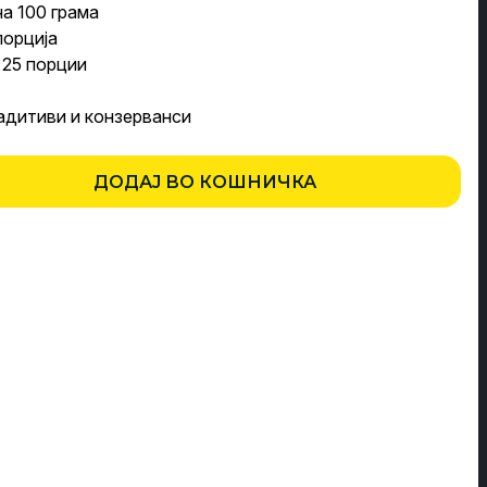
на 100 грама
je:
порција
 25 порции
:
3.000,00 ден.
адитиви и конзерванси
70,00 ден.
ДОДАЈ ВО КОШНИЧКА