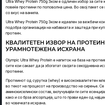
Ultra Whey Protein 750g 3ком е одличен избор за сите
повеќе протеини по поповолна цена. Во овој пакет се
со вкус на ванила.
Ultra Whey Protein 750g 3ком е идеален за вежбачи ко
подобра организација на набавката и заштеда при ку
протеин.
КВАЛИТЕТЕН ИЗВОР НА ПРОТЕИН
УРАМНОТЕЖЕНА ИСХРАНА
Olympic Ultra Whey Protein е напиток на база на проте
сите кои сакаат да ја збогатат својата секојдневна и
протеини.
Протеинот од сурутка (whey) е висококвалитетен мле
во текот на процесот на производство на сирење. Се
аминокиселински состав, вклучувајќи ги сите есенциј
како и со брза апсорпција, што го прави еден од најц
во човечката исхрана.