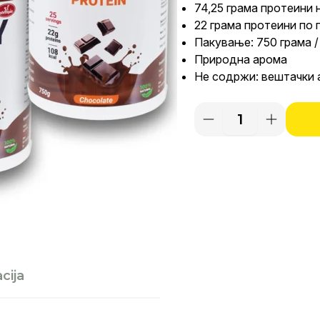
74,25 грама протеини 
je
22 грама протеини по 
Пакување: 750 грама /
bila
Природна арома
Не содржи: вештачки 
4.4
Ultra
Whey
Protein
Chocolate
750g
3-
Pack
količina
cija