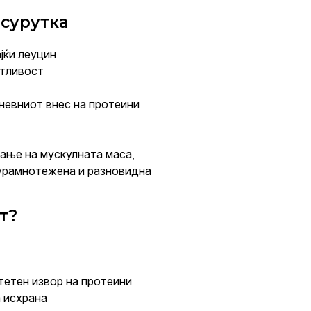
 сурутка
јќи леуцин
стливост
невниот внес на протеини
ање на мускулната маса,
 урамнотежена и разновидна
т?
итетен извор на протеини
а исхрана