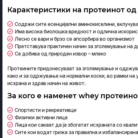
Карактеристики на протеинот од
Содржи сите есенцијални аминокиселини, вклучува
Има висока биолошка вредност и одлична искори
Лесно се вари и брзо се апсорбира во организмот
Претставува практичен начин за зголемување на д
Се добива од природен извор – млеко
Протеините придонесуваат за зголемување и одржув
како и за одржување на нормални коски, во рамки на
исхрана и здрав начин на живот.
За кого е наменет whey протеино
Спортисти и рекреативци
Физички активни лица
Лица кои сакаат да ја збогатат исхраната со квал
Сите кои водат грижа за правилна и избалансиран