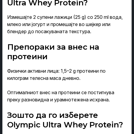
Ultra Whey Protein?
Измешајте 2 супени лажици (25 g) со 250 ml вода,
млеко или јогурт и промешајте во шејкер или
блендер до посакуваната текстура.
Препораки за внес на
протеини
Физички активни лица: 1,5–2 g протеини по
килограм телесна маса дневно.
Оптималниот внес на протеини се постигнува
преку разновидна и урамнотежена исхрана.
Зошто да го изберете
Olympic Ultra Whey Protein?