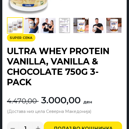
SUPER CENA
ULTRA WHEY PROTEIN
VANILLA, VANILLA &
CHOCOLATE 750G 3-
PACK
Originalna
Trenut
3.000,00
4.470,00
ден
cena
cena
je
je:
ДОДАЈ ВО КОШНИЧКА