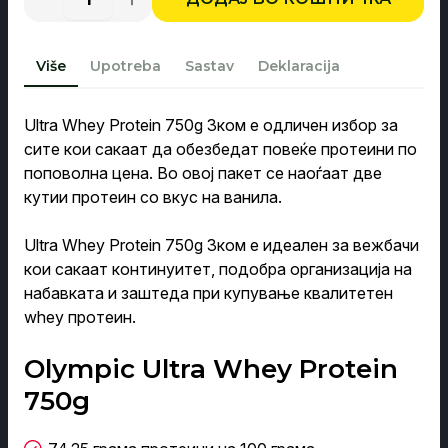
Ultra
Whey
bila:
3.000,0
Protein
Vanilla,
Više
Upotreba
Sastav
Deklaracija
Vanilla
4.470,00 ден.
&
Chocolate
750g
Ultra Whey Protein 750g 3ком е одличен избор за
3-
сите кои сакаат да обезбедат повеќе протеини по
Pack
količina
поповолна цена. Во овој пакет се наоѓаат две
кутии протеин со вкус на ванила.
Ultra Whey Protein 750g 3ком е идеален за вежбачи
кои сакаат континуитет, подобра организација на
набавката и заштеда при купување квалитетен
whey протеин.
Olympic Ultra Whey Protein
750g