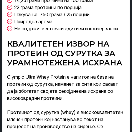
74,25 грама протеини на 100 грама
22 грама протеини по порција
Пакување: 750 грама / 25 порции
Природна арома
Не содржи: вештачки адитиви и конзерванси
КВАЛИТЕТЕН ИЗВОР НА
ПРОТЕИН ОД СУРУТКА ЗА
УРАМНОТЕЖЕНА ИСХРАНА
Olympic Ultra Whey Protein е напиток на база на
протеин од сурутка, наменет за сите кои сакаат
да ја збогатат својата секојдневна исхрана со
високовредни протеини.
Протеинот од сурутка (whey) е висококвалитетен
млечен протеин кој настанува во текот на
процесот на производство на сирење. Се