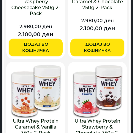
Raspberry
Caramel & Chocolate
Cheesecake 750g 2-
750g 2-Pack
Pack
2.980,00
ден
2.980,00
ден
Originalna
Trenu
2.100,00
ден
Originalna
Trenutna
2.100,00
ден
cena
cena
cena
cena
je
je:
ДОДАЈ ВО
ДОДАЈ ВО
je
je:
КОШНИЧКА
КОШНИЧКА
bila:
2.100,
bila:
2.100,00 ден.
2.980,00 ден.
2.980,00 ден.
Ultra Whey Protein
Ultra Whey Protein
Caramel & Vanilla
Strawberry &
750g 2-Pack
Chocolate 750g 2-