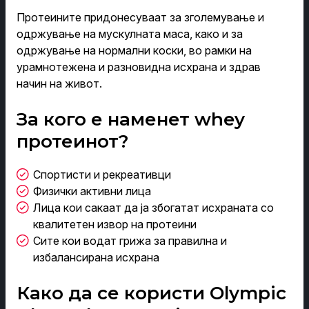
Протеините придонесуваат за зголемување и
одржување на мускулната маса, како и за
одржување на нормални коски, во рамки на
урамнотежена и разновидна исхрана и здрав
начин на живот.
За кого е наменет whey
протеинот?
Спортисти и рекреативци
Физички активни лица
Лица кои сакаат да ја збогатат исхраната со
квалитетен извор на протеини
Сите кои водат грижа за правилна и
избалансирана исхрана
Како да се користи Olympic