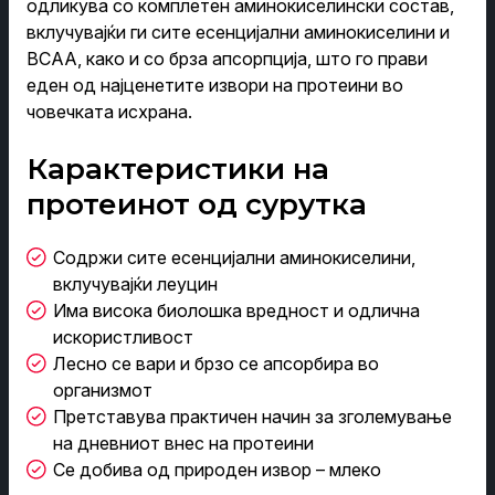
одликува со комплетен аминокиселински состав,
вклучувајќи ги сите есенцијални аминокиселини и
BCAA, како и со брза апсорпција, што го прави
еден од најценетите извори на протеини во
човечката исхрана.
Карактеристики на
протеинот од сурутка
Содржи сите есенцијални аминокиселини,
вклучувајќи леуцин
Има висока биолошка вредност и одлична
искористливост
Лесно се вари и брзо се апсорбира во
организмот
Претставува практичен начин за зголемување
на дневниот внес на протеини
Се добива од природен извор – млеко