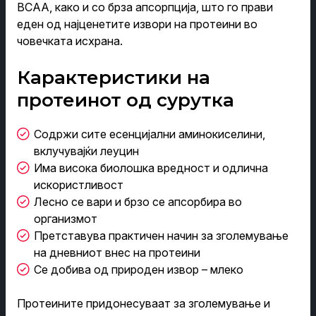
BCAA, како и со брза апсорпција, што го прави
еден од најценетите извори на протеини во
човечката исхрана.
Карактеристики на
протеинот од сурутка
Содржи сите есенцијални аминокиселини,
вклучувајќи леуцин
Има висока биолошка вредност и одлична
искористливост
Лесно се вари и брзо се апсорбира во
организмот
Претставува практичен начин за зголемување
на дневниот внес на протеини
Се добива од природен извор – млеко
Протеините придонесуваат за зголемување и