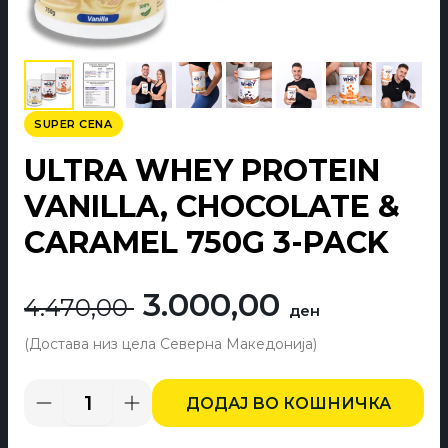
SUPER CENA
ULTRA WHEY PROTEIN
VANILLA, CHOCOLATE &
CARAMEL 750G 3-PACK
Originalna
Trenut
3.000,00
4.470,00
ден
cena
cena
je
je:
ДОДАЈ ВО КОШНИЧКА
Ultra
Whey
bila:
3.000,0
Protein