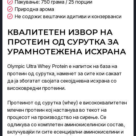
Пакување: 750 грама / 25 порции
Природна арома
Не содржи: вештачки адитиви и конзерванси
КВАЛИТЕТЕН ИЗВОР НА
ПРОТЕИН ОД СУРУТКА ЗА
УРАМНОТЕЖЕНА ИСХРАНА
Olympic Ultra Whey Protein е напиток на база на
протеин од сурутка, наменет за сите кои сакаат
да ја збогатат својата секојдневна исхрана со
високовредни протеини.
Протеинот од сурутка (whey) е висококвалитетен
млечен протеин кој настанува во текот на
процесот на производство на сирење. Се
одликува со комплетен аминокиселински состав,
вклучувајќи ги сите есенцијални аминокиселини и