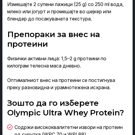
Измешајте 2 супени лажици (25 g) со 250 ml вода,
млеко или јогурт и промешајте во шејкер или
блендер до посакуваната текстура.
Препораки за внес на
протеини
Физички активни лица: 1,5–2 g протеини по
килограм телесна маса дневно.
Оптималниот внес на протеини се постигнува
преку разновидна и урамнотежена исхрана.
Зошто да го изберете
Olympic Ultra Whey Protein?
Содржи висококвалитетни извори на протеин
од сурутка (WPC 70 и WPI 88)