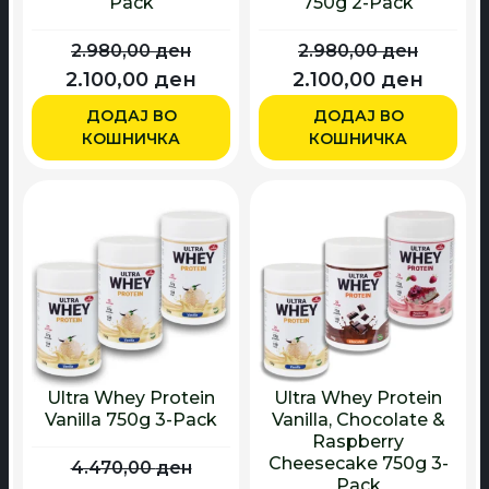
Pack
750g 2-Pack
2.980,00
ден
2.980,00
ден
Originalna
Trenutna
Originalna
Trenu
2.100,00
ден
2.100,00
ден
cena
cena
cena
cena
ДОДАЈ ВО
ДОДАЈ ВО
je
je:
je
je:
КОШНИЧКА
КОШНИЧКА
bila:
2.100,00 ден.
bila:
2.100,
2.980,00 ден.
2.980,00 ден.
Ultra Whey Protein
Ultra Whey Protein
Vanilla 750g 3-Pack
Vanilla, Chocolate &
Raspberry
Cheesecake 750g 3-
4.470,00
ден
Pack