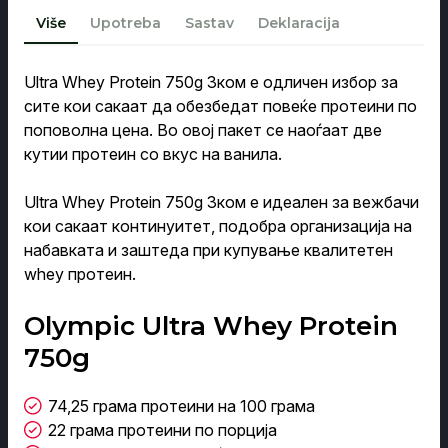
Vanilla,
Više
Upotreba
Sastav
Deklaracija
Chocolate
4.470,00 ден.
&
Caramel
750g
Ultra Whey Protein 750g 3ком е одличен избор за
3-
сите кои сакаат да обезбедат повеќе протеини по
Pack
količina
поповолна цена. Во овој пакет се наоѓаат две
кутии протеин со вкус на ванила.
Ultra Whey Protein 750g 3ком е идеален за вежбачи
кои сакаат континуитет, подобра организација на
набавката и заштеда при купување квалитетен
whey протеин.
Olympic Ultra Whey Protein
750g
74,25 грама протеини на 100 грама
22 грама протеини по порција