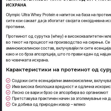
ИСХРАНА
Olympic Ultra Whey Protein е напиток на база на проте
сите кои сакаат да ја збогатат својата секојдневна и
протеини.
Протеинот од сурутка (whey) е висококвалитетен мле
во текот на процесот на производство на сирење. Се
аминокиселински состав, вклучувајќи ги сите есенциј
како и со брза апсорпција, што го прави еден од најц
во човечката исхрана.
Карактеристики на протеинот од сур
Содржи сите есенцијални аминокиселини, вклучува
Има висока биолошка вредност и одлична искори
Лесно се вари и брзо се апсорбира во организмот
Претставува практичен начин за зголемување на д
Се добива од природен извор – млеко