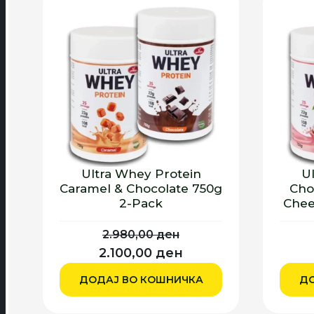
Ultra Whey Protein
U
Caramel & Chocolate 750g
Cho
2-Pack
Chee
2.980,00
ден
Originalna
Trenutna
2.100,00
ден
cena
cena
ДОДАЈ ВО КОШНИЧКА
ДО
je
je:
bila:
2.100,00 ден.