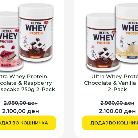
ltra Whey Protein
Ultra Whey Prote
colate & Raspberry
Chocolate & Vanilla
secake 750g 2-Pack
2-Pack
2.980,00
ден
2.980,00
ден
Originalna
Trenutna
Originalna
2.100,00
ден
2.100,00
ден
cena
cena
cena
ДАЈ ВО КОШНИЧКА
ДОДАЈ ВО КОШНИ
je
je:
je
j
bila:
2.100,00 ден.
bila: