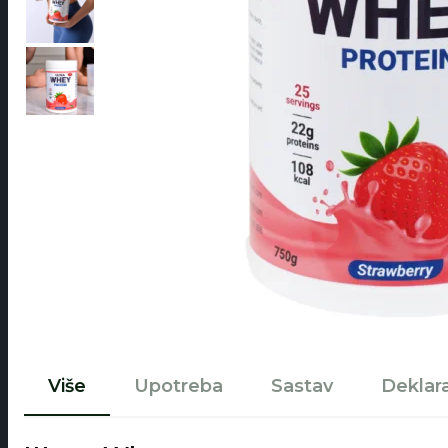
Više
Upotreba
Sastav
Deklara