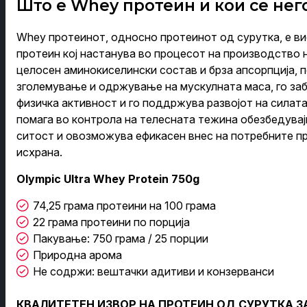
Што е Whey протеин и кои се не
Whey протеинот, односно протеинот од сурутка, е в
протеин кој настанува во процесот на производство 
целосен аминокиселински состав и брза апсорпција, 
зголемување и одржување на мускулната маса, го за
физичка активност и го поддржува развојот на силата
помага во контрола на телесната тежина обезбедувај
ситост и овозможува ефикасен внес на потребните п
исхрана.
Olympic Ultra Whey Protein 750g
74,25 грама протеини на 100 грама
22 грама протеини по порција
Пакување: 750 грама / 25 порции
Природна арома
Не содржи: вештачки адитиви и конзерванси
КВАЛИТЕТЕН ИЗВОР НА ПРОТЕИН ОД СУРУТКА 