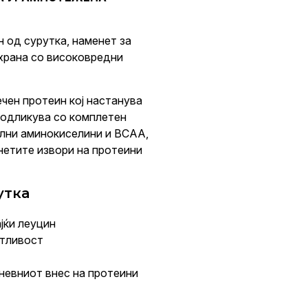
ин од сурутка, наменет за
схрана со високовредни
чен протеин кој настанува
 одликува со комплетен
ални аминокиселини и BCAA,
енетите извори на протеини
утка
јќи леуцин
стливост
невниот внес на протеини