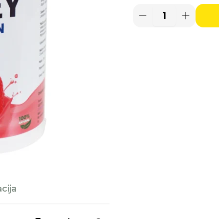
je
Olympic
Ultra
bila
Whey
Protein
Strawberry
1.4
750g
količina
cija