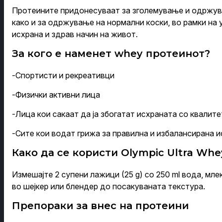
Протеините придонесуваат за зголемување и одржув
како и за одржување на нормални коски, во рамки на
исхрана и здрав начин на живот.
За кого е наменет whey протеинот?
-Спортисти и рекреативци
-Физички активни лица
-Лица кои сакаат да ја збогатат исхраната со квалит
-Сите кои водат грижа за правилна и избалансирана 
Како да се користи Olympic Ultra Whe
Измешајте 2 супени лажици (25 g) со 250 ml вода, мле
во шејкер или блендер до посакуваната текстура.
Препораки за внес на протеини