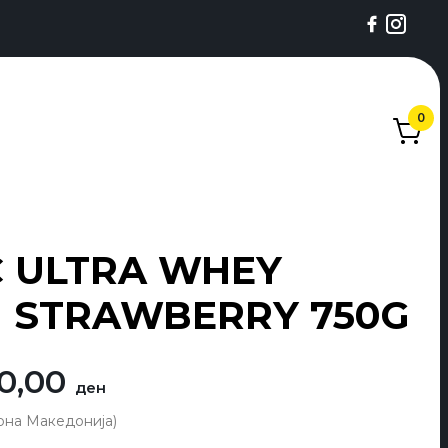
0
C ULTRA WHEY
N STRAWBERRY 750G
ginalna
Trenutna
00,00
ден
a
cena