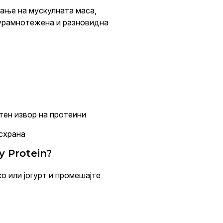
ање на мускулната маса,
 урамнотежена и разновидна
етен извор на протеини
исхрана
y Protein?
ко или јогурт и промешајте