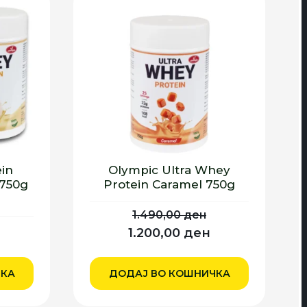
in
Olympic Ultra Whey
 750g
Protein Caramel 750g
1.490,00
ден
Originalna
Trenutna
1.200,00
ден
Trenutna
cena
cena
cena
je
je:
ЧКА
ДОДАЈ ВО КОШНИЧКА
e:
bila:
1.200,00 ден.
2.100,00 ден.
1.490,00 ден.