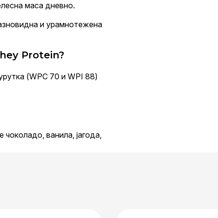
елесна маса дневно.
разновидна и урамнотежена
hey Protein?
урутка (WPC 70 и WPI 88)
 чоколадо, ванила, јагода,