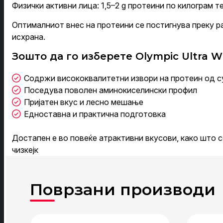
Физички активни лица: 1,5–2 g протеини по килограм т
Оптималниот внес на протеини се постигнува преку 
исхрана.
Зошто да го изберете Olympic Ultra W
Содржи висококвалитетни извори на протеин од с
Поседува поволен аминокиселински профил
Пријатен вкус и лесно мешање
Едноставна и практична подготовка
Достапен е во повеќе атрактивни вкусови, како што се
чизкејк