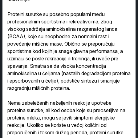
Proteini surutke su posebno popularni među
profesionalnim sportistima i rekreativcima, zbog
visokog sadržaja aminokiselina razgranatog lanca
(BCAA), koje su neophodne za normalni rast i
povećanje mišićne mase. Obično se preporučuju
sportistima kod kojih je snaga glavna performansa, a
uzimaju se posle rekreacije ili treninga, ili uveče pre
spavanja. Smatra se da visoka koncentracija
aminokiselina u ćelijama (nastalih degradacijom proteina
i apsorbovanih u ćelije), podstiče sintezu i smanjuje
razgradnju mišićnih proteina.
Nema zabeleženih neželjenih reakcija upotrebe
proteina surutke, ali kod osoba koje su preosetljive na
proteine mleka, mogu se javiti simptomi alergijske
reakcije. Ukoliko se koriste u većoj količini od
preporučenih i tokom dužeg perioda, proteini surutke