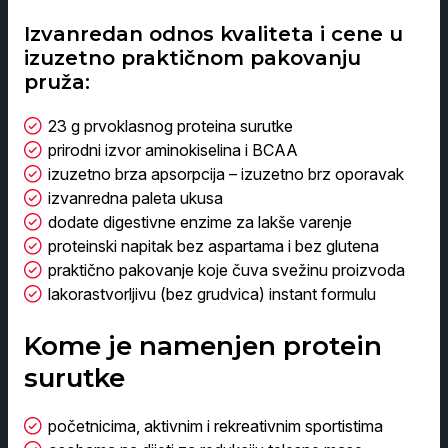
Izvanredan odnos kvaliteta i cene u
izuzetno praktičnom pakovanju
pruža:
23 g prvoklasnog proteina surutke
prirodni izvor aminokiselina i BCAA
izuzetno brza apsorpcija – izuzetno brz oporavak
izvanredna paleta ukusa
dodate digestivne enzime za lakše varenje
proteinski napitak bez aspartama i bez glutena
praktično pakovanje koje čuva svežinu proizvoda
lakorastvorljivu (bez grudvica) instant formulu
Kome je namenjen protein
surutke
početnicima, aktivnim i rekreativnim sportistima