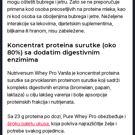
mogu oštetiti bubrege i jetru. Zato se ne preporučuje
primena kod osoba preosetljivih na proteine mleka, kao
ni kod osoba sa oboljenjima bubrega i jetre. Neželjene
interakcije sa lekovima, dijetetskim suplementima,
biljkama ili hranom, nisu zabeležene.
Koncentrat proteina surutke (oko
80%) sa dodatim digestivnim
enzimima
Nutriversum Whey Pro Vanila je koncentrat proteina
surutke sa prvoklasnim proteinom surutke koji sadrži
kompleks digestivnih enzima (bromelain, papain,
laktaza) u cilju lakšeg varenja i bolje apsorpcije
proteinskih frakcija i nutrijenata.
Sa 23 g proteina po dozi, Pure Whey Pro obezbeđuje i
široku paletu ukusa
, koja pokriva najrazličitije želje i
potrebe svakog pojedinca.