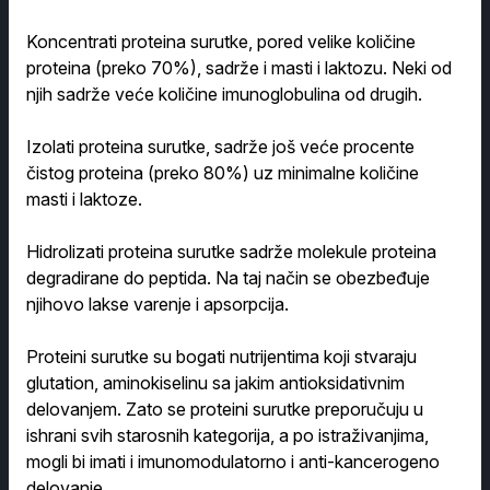
Koncentrati proteina surutke, pored velike količine
proteina (preko 70%), sadrže i masti i laktozu. Neki od
njih sadrže veće količine imunoglobulina od drugih.
Izolati proteina surutke, sadrže još veće procente
čistog proteina (preko 80%) uz minimalne količine
masti i laktoze.
Hidrolizati proteina surutke sadrže molekule proteina
degradirane do peptida. Na taj način se obezbeđuje
njihovo lakse varenje i apsorpcija.
Proteini surutke su bogati nutrijentima koji stvaraju
glutation, aminokiselinu sa jakim antioksidativnim
delovanjem. Zato se proteini surutke preporučuju u
ishrani svih starosnih kategorija, a po istraživanjima,
mogli bi imati i imunomodulatorno i anti-kancerogeno
delovanje.