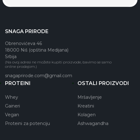
SNAGA PRIRODE
Obrenovićeva 46
18000 Niš (opština Medijana)
Srbija
(Na ovoj adresi ne možete kupiti proizvode, bavimo se samo
online prodajom.)
snagaprirode.com@gmail.com
PROTEINI
OSTALI PROIZVODI
Whey
Mršavljenje
Gaineri
Kreatini
Vegan
Kolagen
Proteini za potenciju
Ashwagandha