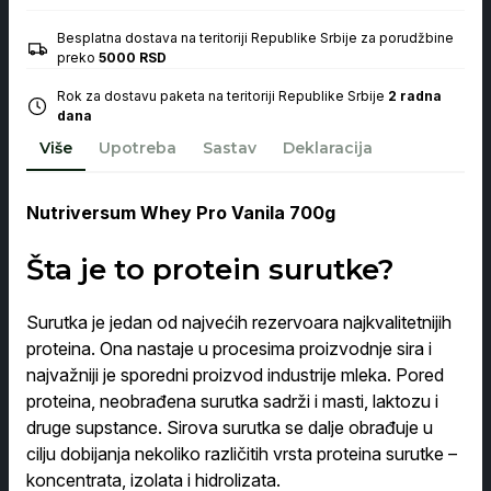
Vanila
700g
Besplatna dostava na teritoriji Republike Srbije za porudžbine
količina
preko
5000 RSD
Rok za dostavu paketa na teritoriji Republike Srbije
2 radna
dana
Više
Upotreba
Sastav
Deklaracija
Nutriversum Whey Pro Vanila 700g
Šta je to protein surutke?
Surutka je jedan od najvećih rezervoara najkvalitetnijih
proteina. Ona nastaje u procesima proizvodnje sira i
najvažniji je sporedni proizvod industrije mleka. Pored
proteina, neobrađena surutka sadrži i masti, laktozu i
druge supstance. Sirova surutka se dalje obrađuje u
cilju dobijanja nekoliko različitih vrsta proteina surutke –
koncentrata, izolata i hidrolizata.