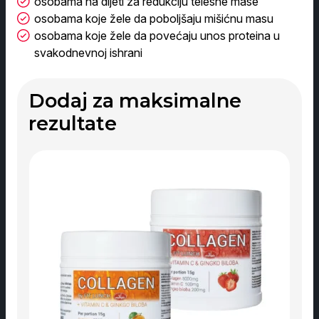
osobama na dijeti za redukciju telesne mase
osobama koje žele da poboljšaju mišićnu masu
osobama koje žele da povećaju unos proteina u
svakodnevnoj ishrani
Dodaj za maksimalne
rezultate